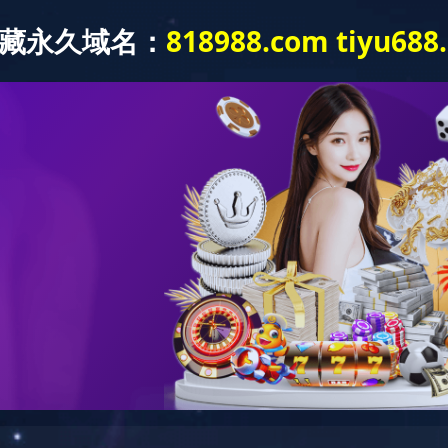
方网页版
新闻中心
资质荣誉
人才