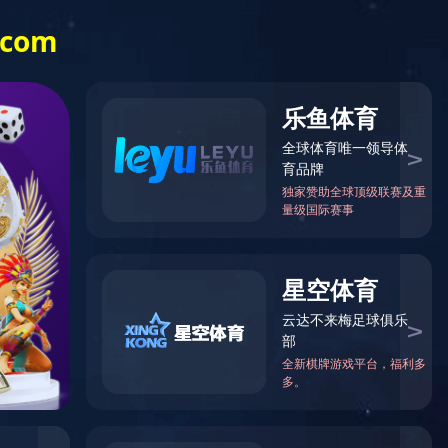
招聘
在线留言
安博(中国)