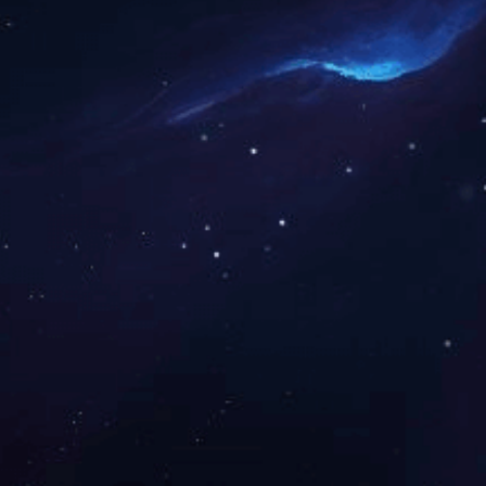
服务热线
0791—88506035
企业概况
新闻中心
安博(中国)
信息
公司简介
新闻资讯
联系方式
在线
安博官方网页版
资质荣誉
人才招聘