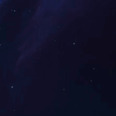
总条数： 1，总页数： 1 ,一页9条
首页
上一页
1
下一页
末页
反馈
留言