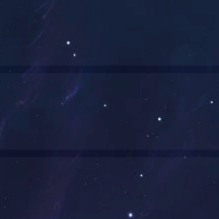
险评估
能源审计报告
实施方案
产业发展规划
产业集群发展规划
造
扩区调区
政策咨询