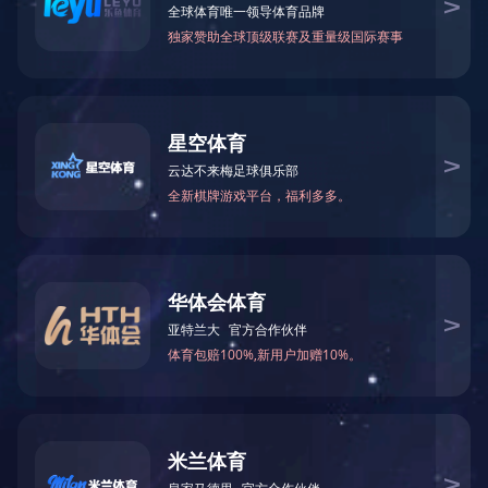
安博官方网页版
可行性研究报告
平台申报类项目
节能评估
社会稳定风险评估
能
生态工业园
产业基地发展规划
生态文明
园区循环化改造
扩区调