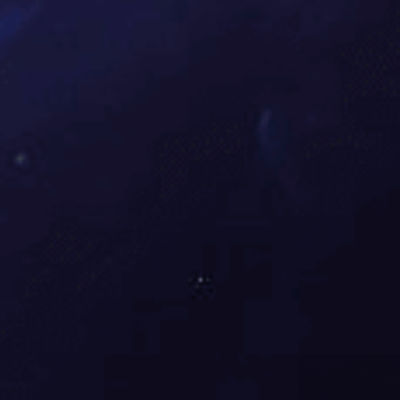
册资本金300万元，现有员工30余人，其中注册咨询师（投资）11人，中级技术人员15人。
本公司是江
会员单位，是江西省节能评估咨询机构之一，是江西省PPP咨询机构之一，是江西省
第1批
清洁生产审
一。
服务能力
、电子、建筑、机械制造、工程造价、工程管
资源丰富。
涉及农业
境工程、生态经济、工业经济、产业经济、城市规划等，和南昌
江西师大、江西财大、江西农大等省内知名学府形成了良好的合
还引进了中国人民大学...
誉
关于我们
安博(中
国)