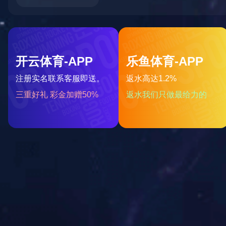
国民经济和社会发展规划
READ MORE >