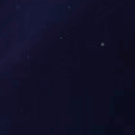
HOT NEWS
新闻资讯