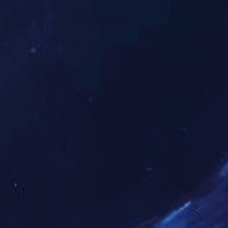
扩区调区
READ MORE >