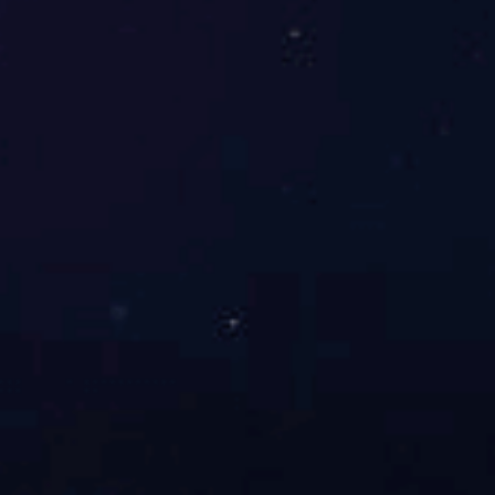
【公司动态】2025年国家级荣誉我公
司新添桂
近日，国家工信部公布2025年度纺织服装特色产
业集聚区
READ MORE >
2025-10-24