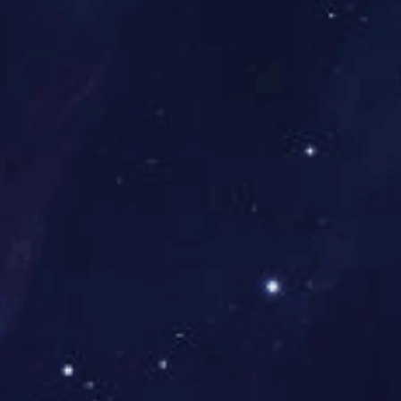
可行性研究报告
READ MORE >