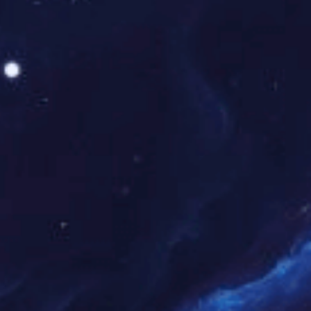
生态文明
READ MORE >
COMPANY
安博
安博