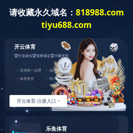
网站首页
关于我们
安博官方网页版