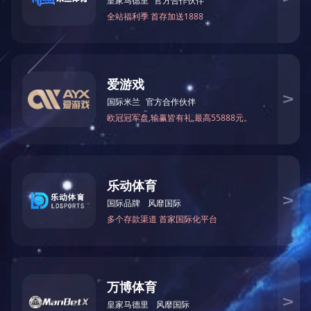
服务热线
0791—88506035
企业概况
新闻中心
安博(中国)
信息反馈
公司简介
新闻资讯
联系方式
在线留言
安博官方网页版